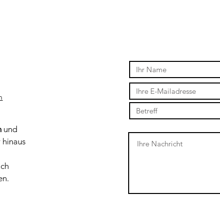
m
n
und
r hinaus
uch
en.