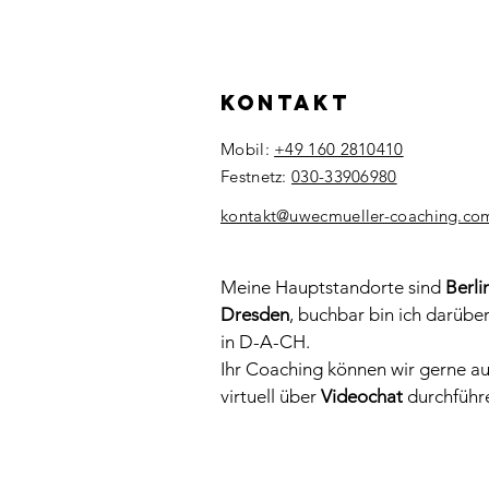
Kontakt
Mobil:
+49 160 2810410
Festnetz:
030-33906980
​kontakt@uwecmueller-coaching.co
Meine Hauptstandorte sind
Berli
Dresden
, buchbar bin ich darübe
in D-A-CH.
Ihr Coaching können wir gerne a
virtuell über
Videochat
durchführ