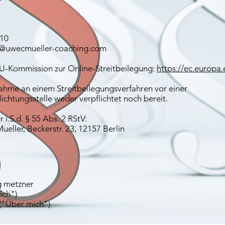
410
t@uwecmueller-coaching.com
EU-Kommission zur Online-Streitbeilegung:
https://ec.europa
lnahme an einem Streitbeilegungsverfahren vor einer
ichtungsstelle weder verpflichtet noch bereit.
 i.S.d. § 55 Abs. 2 RStV:
ueller, Beckerstr. 23, 12157 Berlin
rg metzner
ich")
 ("Über mich")