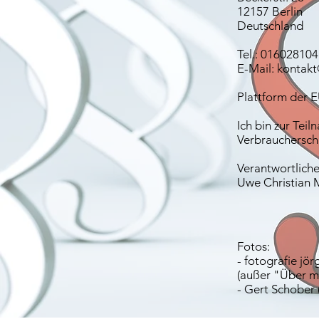
12157 Berlin
Deutschland
Tel.: 01602810
E-Mail: kontak
Plattform der 
Ich bin zur Tei
Verbraucherschl
Verantwortlicher
Uwe Christian M
Fotos:
- fotografie jö
(außer "Über m
- Gert Schober