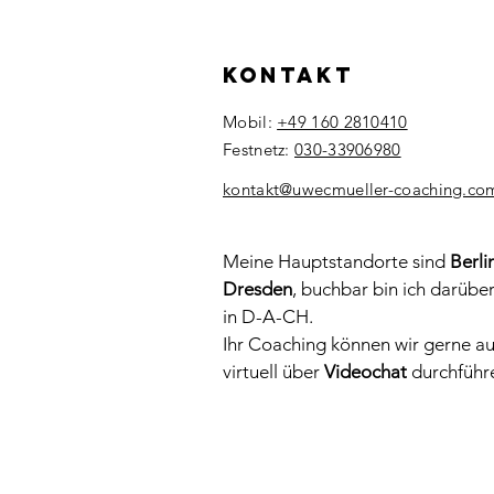
Kontakt
Mobil:
+49 160 2810410
Festnetz:
030-33906980
​kontakt@uwecmueller-coaching.co
Meine Hauptstandorte sind
Berli
Dresden
, buchbar bin ich darübe
in D-A-CH.
Ihr Coaching können wir gerne a
virtuell über
Videochat
durchführ