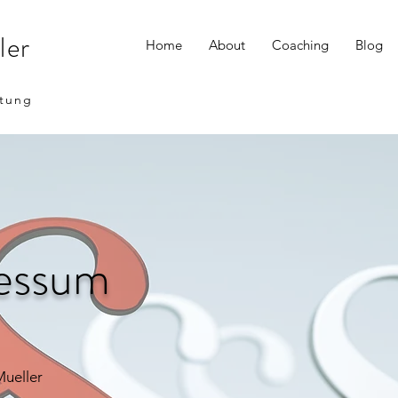
ler
Home
About
Coaching
Blog
atung
essum
Mueller