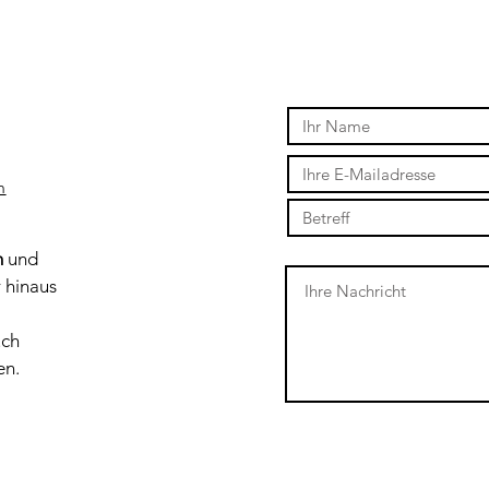
m
n
und
r hinaus
uch
en.