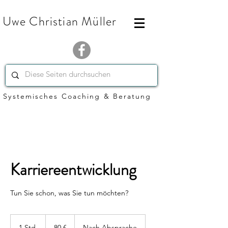
Uwe Christian Müller
Systemisches Coaching & Beratung
Karriereentwicklung
Tun Sie schon, was Sie tun möchten?
80
Euro
1 Std.
1
80 €
Nach Absprache